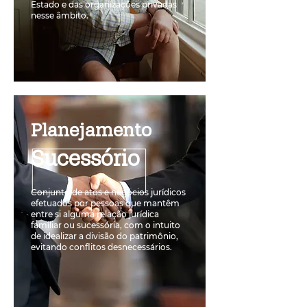
Estado e das organizações privadas
nesse âmbito.
Planejamento
Sucessório
Conjunto de atos e negócios jurídicos
efetuados por pessoas que mantêm
entre si alguma relação jurídica
familiar ou sucessória, com o intuito
de idealizar a divisão do patrimônio,
evitando conflitos desnecessários.