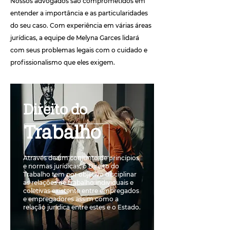
Nossos advogados são comprometidos em
entender a importância e as particularidades
do seu caso. Com experiência em várias áreas
jurídicas, a equipe de Melyna Garces lidará
com seus problemas legais com o cuidado e
profissionalismo que eles exigem.
Direito do
Trabalho
Através de um conjunto de princípios
e normas jurídicas, o Direito do
Trabalho tem por objetivo disciplinar
as relações de trabalho individuais e
coletivas existente entre empregados
e empregadores assim como a
relação jurídica entre estes e o Estado.