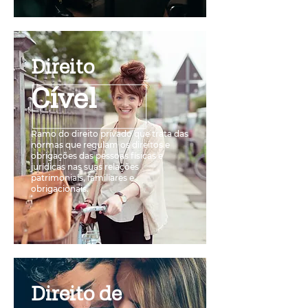
Direito
Cível
Ramo do direito privado que trata das
normas que regulam os direitos e
obrigações das pessoas físicas e
jurídicas nas suas relações
patrimoniais, familiares e
obrigacionais.
Direito de