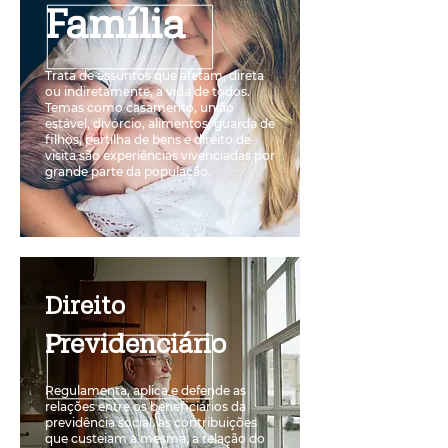
Família
Trata de assuntos que afetam, direta
ou indiretamente, a vida de todos.
Temas como casamento, união
estável, divórcio, alimentos, guarda de
filhos, partilha de bens e direito de
visita são experiências vivenciadas por
grande parte da população.
Direito
Previdenciário
Regulamenta, aplica e defende as
relações entre os beneficiários da
previdência social, as contribuições
que custeiam a mesma, a relação do